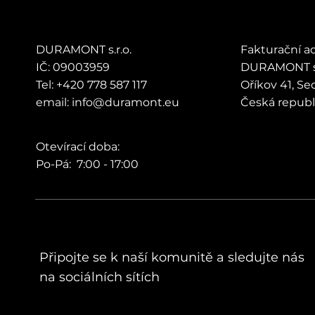
DURAMONT s.r.o.
Fakturační a
IČ: 09003959
DURAMONT s.
Tel: +420 778 587 117
Oříkov 41, S
email: info@duramont.eu
Česká repub
Otevírací doba:
Po-Pá: 7:00 - 17:00
Připojte se k naší komunitě a sledujte nás
na sociálních sítích