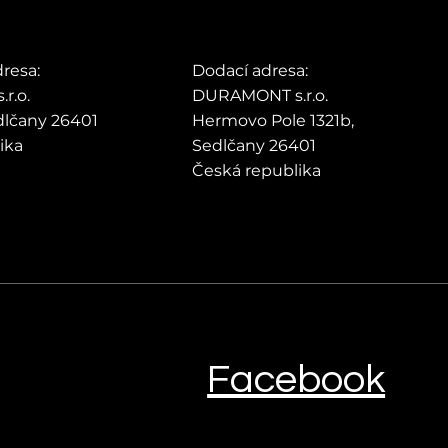
dresa:
Dodací adresa:
r.o.
DURAMONT s.r.o.
edlčany 26401
Hermovo Pole 1321b,
lika
Sedlčany 26401
Česká republika
Facebook