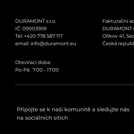
DURAMONT s.r.o.
Fakturační a
IČ: 09003959
DURAMONT s.
Tel: +420 778 587 117
Oříkov 41, S
email: info@duramont.eu
Česká repub
Otevírací doba:
Po-Pá: 7:00 - 17:00
Připojte se k naší komunitě a sledujte nás
na sociálních sítích