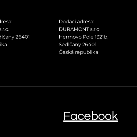
dresa:
Dodací adresa:
r.o.
DURAMONT s.r.o.
edlčany 26401
Hermovo Pole 1321b,
lika
Sedlčany 26401
Česká republika
Facebook